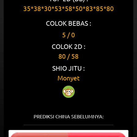
35*38*30*53*58*50*83*85*80
COLOK BEBAS :
5 / 0
COLOK 2D :
80 / 58
SHIO JITU :
Monyet
PREDIKSI CHINA SEBELUMNYA: