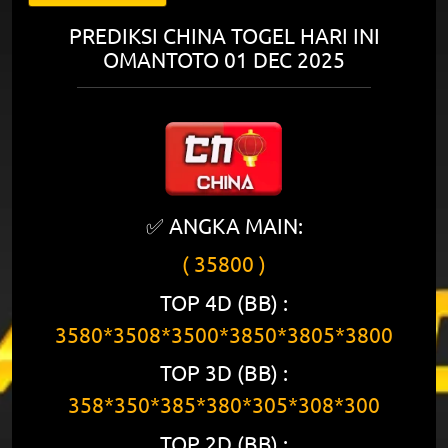
PREDIKSI CHINA TOGEL HARI INI
OMANTOTO 01 DEC 2025
✅ ANGKA MAIN:
( 35800 )
TOP 4D (BB) :
3580*3508*3500*3850*3805*3800
TOP 3D (BB) :
358*350*385*380*305*308*300
TOP 2D (BB) :