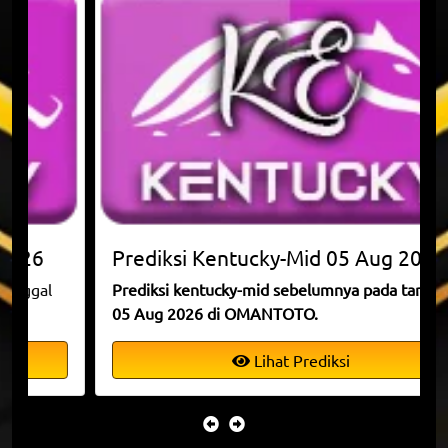
Prediksi
Kentucky-Mid
05 Aug 2026
Prediksi kentucky-mid sebelumnya pada tanggal
05 Aug 2026 di OMANTOTO.
Lihat Prediksi