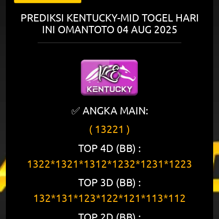
PREDIKSI KENTUCKY-MID TOGEL HARI
INI OMANTOTO 04 AUG 2025
✅ ANGKA MAIN:
( 13221 )
TOP 4D (BB) :
1322*1321*1312*1232*1231*1223
TOP 3D (BB) :
132*131*123*122*121*113*112
TOP 2D (BB) :