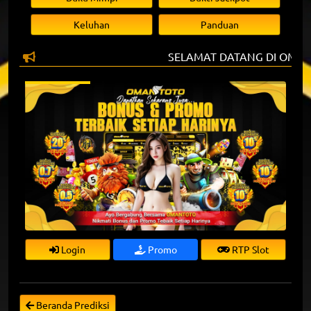
Keluhan
Panduan
SELAMAT DATANG DI OMANTO
Login
Promo
RTP Slot
Beranda Prediksi