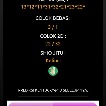
13*12*11*31*32*21*23*22*
COLOK BEBAS :
3 / 1
COLOK 2D :
22 / 32
SHIO JITU :
Kelinci
PREDIKSI KENTUCKY-MID SEBELUMNYA: