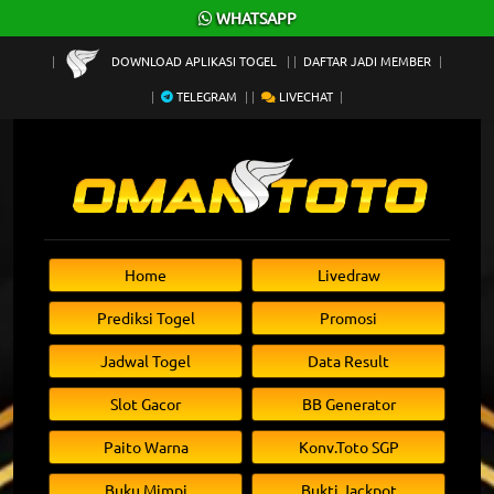
×
WHATSAPP
DOWNLOAD APLIKASI TOGEL
DAFTAR JADI MEMBER
TELEGRAM
LIVECHAT
Home
Livedraw
Prediksi Togel
Promosi
Jadwal Togel
Data Result
Slot Gacor
BB Generator
Paito Warna
Konv.Toto SGP
Buku Mimpi
Bukti Jackpot