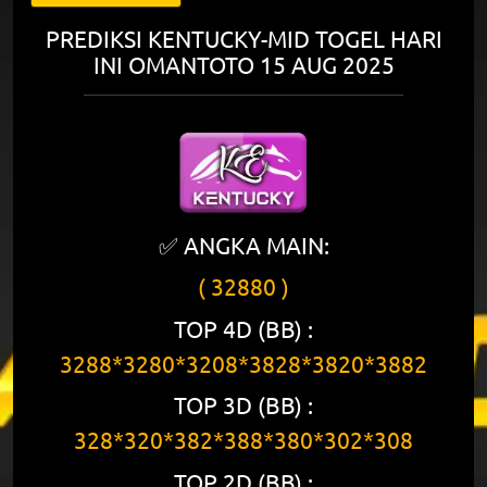
PREDIKSI KENTUCKY-MID TOGEL HARI
INI OMANTOTO 15 AUG 2025
✅ ANGKA MAIN:
( 32880 )
TOP 4D (BB) :
3288*3280*3208*3828*3820*3882
TOP 3D (BB) :
328*320*382*388*380*302*308
TOP 2D (BB) :