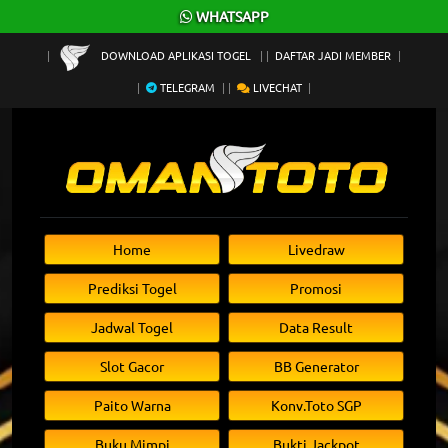
×
WHATSAPP
DOWNLOAD APLIKASI TOGEL
DAFTAR JADI MEMBER
TELEGRAM
LIVECHAT
Home
Livedraw
Prediksi Togel
Promosi
Jadwal Togel
Data Result
Slot Gacor
BB Generator
Paito Warna
Konv.Toto SGP
Buku Mimpi
Bukti Jackpot