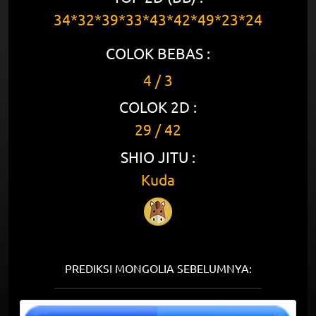
34*32*39*33*43*42*49*23*24
COLOK BEBAS :
4 / 3
COLOK 2D :
29 / 42
SHIO JITU :
Kuda
PREDIKSI MONGOLIA SEBELUMNYA: