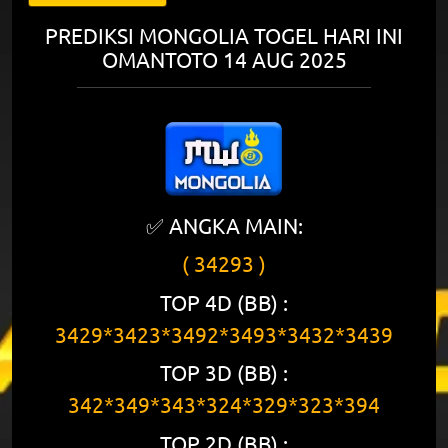
PREDIKSI MONGOLIA TOGEL HARI INI
OMANTOTO 14 AUG 2025
✅ ANGKA MAIN:
( 34293 )
TOP 4D (BB) :
3429*3423*3492*3493*3432*3439
TOP 3D (BB) :
342*349*343*324*329*323*394
TOP 2D (BB) :