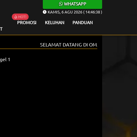
WHATSAPP
KAMIS
, 6 AGU 2026
(
14
:
46
:
38
)
HOT!
PROMOSI
KELUHAN
PANDUAN
T
SELAMAT DATANG DI OMANTOTO SITUS TOGEL