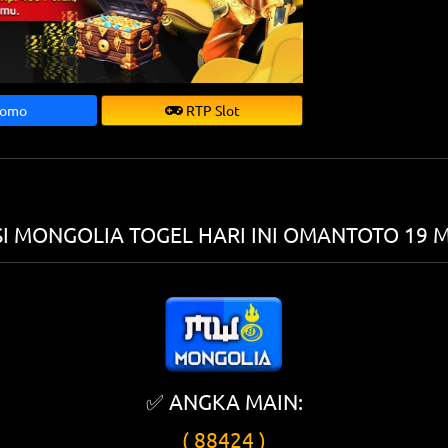
omo
RTP Slot
I MONGOLIA TOGEL HARI INI OMANTOTO 19 
✅ ANGKA MAIN:
( 88424 )