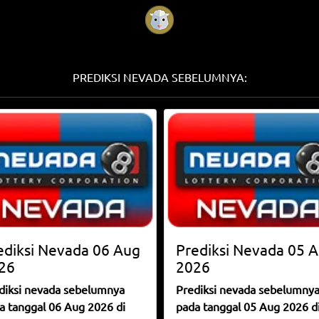
PREDIKSI NEVADA SEBELUMNYA:
ediksi
Nevada
06 Aug
Prediksi
Nevada
05 A
26
2026
diksi nevada sebelumnya
Prediksi nevada sebelumny
a tanggal 06 Aug 2026 di
pada tanggal 05 Aug 2026 d