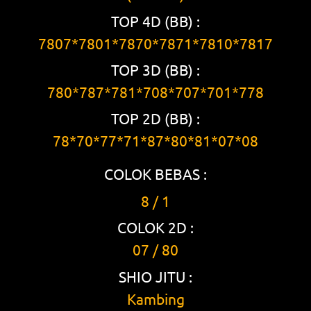
TOP 4D (BB) :
7807*7801*7870*7871*7810*7817
TOP 3D (BB) :
780*787*781*708*707*701*778
TOP 2D (BB) :
78*70*77*71*87*80*81*07*08
COLOK BEBAS :
8 / 1
COLOK 2D :
07 / 80
SHIO JITU :
Kambing