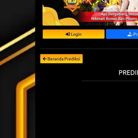
Login
Pr
Beranda Prediksi
PREDI