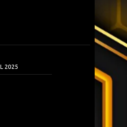
L 2025