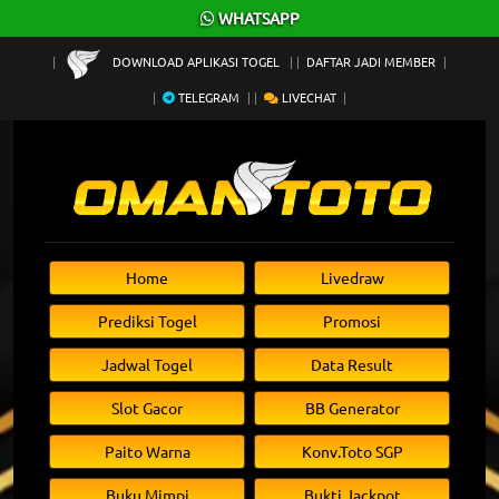
×
WHATSAPP
DOWNLOAD APLIKASI TOGEL
DAFTAR JADI MEMBER
TELEGRAM
LIVECHAT
Home
Livedraw
Prediksi Togel
Promosi
Jadwal Togel
Data Result
Slot Gacor
BB Generator
Paito Warna
Konv.Toto SGP
Buku Mimpi
Bukti Jackpot