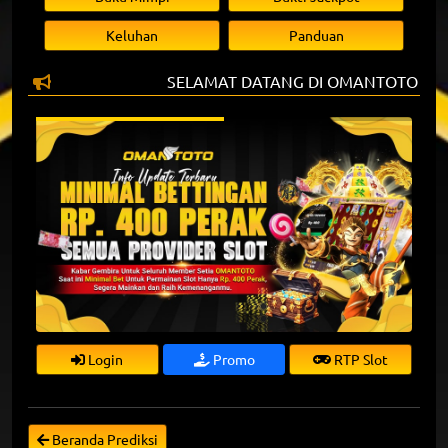
Keluhan
Panduan
SELAMAT DATANG DI OMANTOTO SITUS 
Login
Promo
RTP Slot
Beranda Prediksi