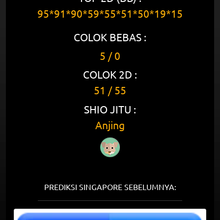
95*91*90*59*55*51*50*19*15
COLOK BEBAS :
5 / 0
COLOK 2D :
51 / 55
SHIO JITU :
Anjing
PREDIKSI SINGAPORE SEBELUMNYA: