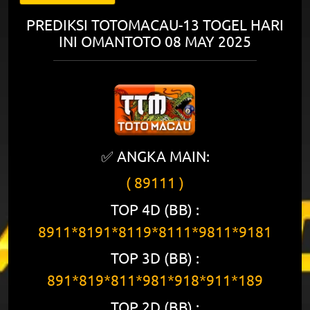
PREDIKSI TOTOMACAU-13 TOGEL HARI
INI OMANTOTO 08 MAY 2025
✅ ANGKA MAIN:
( 89111 )
TOP 4D (BB) :
8911*8191*8119*8111*9811*9181
TOP 3D (BB) :
891*819*811*981*918*911*189
TOP 2D (BB) :