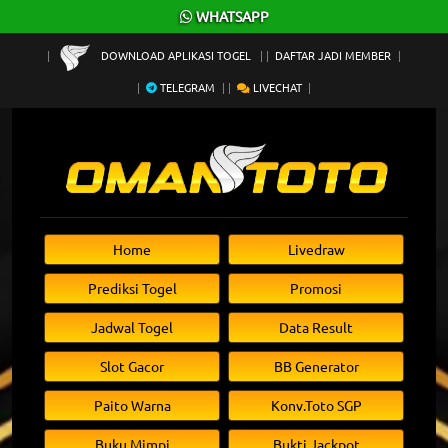
×
WHATSAPP
DOWNLOAD APLIKASI TOGEL
DAFTAR JADI MEMBER
TELEGRAM
LIVECHAT
Home
Livedraw
Prediksi Togel
Promosi
Jadwal Togel
Data Result
Slot Gacor
BB Generator
Paito Warna
Konv.Toto SGP
Buku Mimpi
Bukti Jackpot