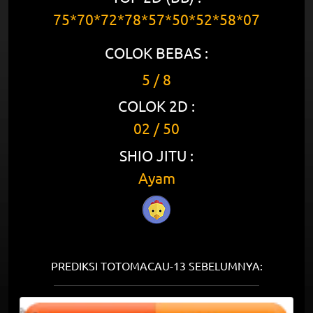
75*70*72*78*57*50*52*58*07
COLOK BEBAS :
5 / 8
COLOK 2D :
02 / 50
SHIO JITU :
Ayam
PREDIKSI TOTOMACAU-13 SEBELUMNYA: