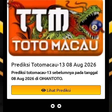
Prediksi
Totomacau-13
08 Aug 2026
Prediksi totomacau-13 sebelumnya pada tanggal
08 Aug 2026 di OMANTOTO.
Lihat Prediksi