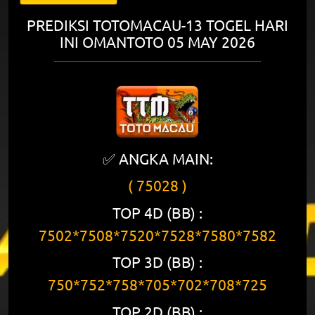
PREDIKSI TOTOMACAU-13 TOGEL HARI
INI OMANTOTO 05 MAY 2026
✅ ANGKA MAIN:
( 75028 )
TOP 4D (BB) :
7502*7508*7520*7528*7580*7582
TOP 3D (BB) :
750*752*758*705*702*708*725
TOP 2D (BB) :