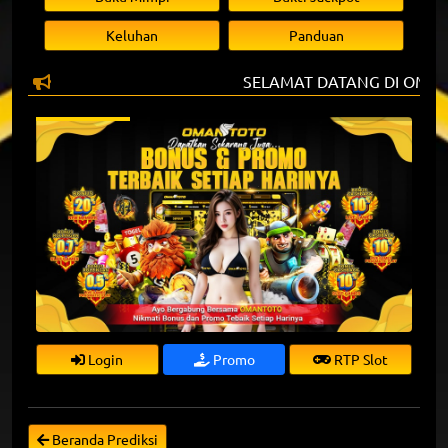
Keluhan
Panduan
SELAMAT DATANG DI OMANTO
Login
Promo
RTP Slot
Beranda Prediksi