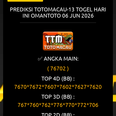
PREDIKSI TOTOMACAU-13 TOGEL HARI
INI OMANTOTO 06 JUN 2026
✅ ANGKA MAIN:
( 76702 )
TOP 4D (BB) :
7670*7672*7607*7602*7627*7620
TOP 3D (BB) :
767*760*762*776*770*772*706
TOP 2D (BB) :