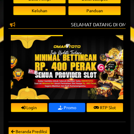
Keluhan
Panduan
SELAMAT DATANG DI OMANTOT
Login
Promo
RTP Slot
Beranda Prediksi