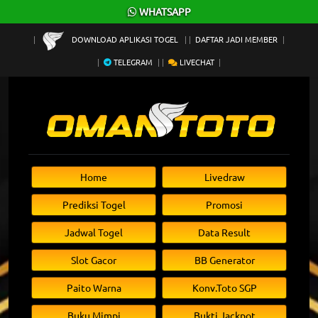
×
WHATSAPP
DOWNLOAD APLIKASI TOGEL
DAFTAR JADI MEMBER
TELEGRAM
LIVECHAT
Home
Livedraw
Prediksi Togel
Promosi
Jadwal Togel
Data Result
Slot Gacor
BB Generator
Paito Warna
Konv.Toto SGP
Buku Mimpi
Bukti Jackpot