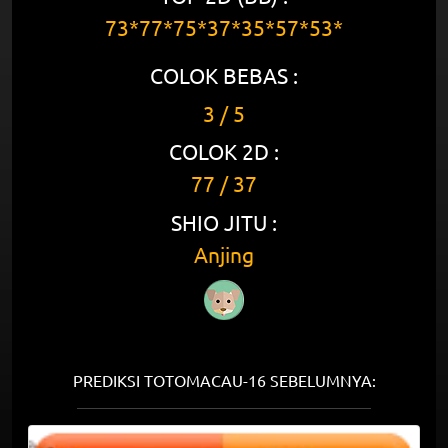
73*77*75*37*35*57*53*
COLOK BEBAS :
3 / 5
COLOK 2D :
77 / 37
SHIO JITU :
Anjing
PREDIKSI TOTOMACAU-16 SEBELUMNYA: