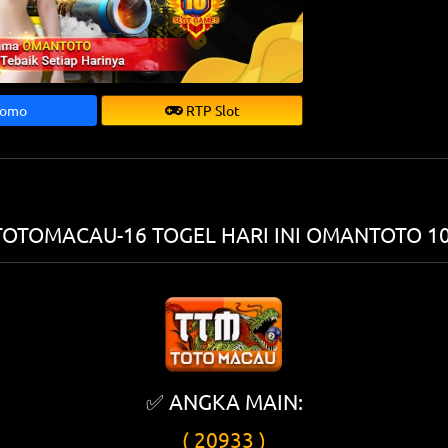
omo
RTP Slot
TOTOMACAU-16 TOGEL HARI INI OMANTOTO 1
✅ ANGKA MAIN:
( 20933 )