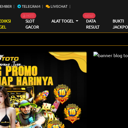
MEMBER
TELEGRAM
LIVECHAT
HOT!
NEW!
EDIKSI
SLOT
ALAT TOGEL
DATA
BUKTI
GEL
GACOR
RESULT
JACKPO