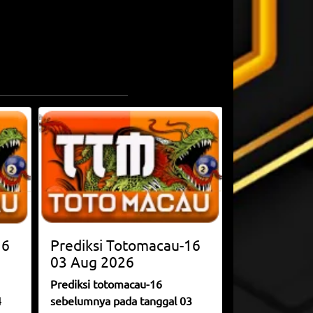
16
Prediksi
Totomacau-16
Prediksi
To
03 Aug 2026
02 Aug 20
Prediksi totomacau-16
Prediksi toto
4
sebelumnya pada tanggal 03
sebelumnya pa