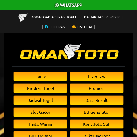
×
WHATSAPP
DOWNLOAD APLIKASI TOGEL
DAFTAR JADI MEMBER
TELEGRAM
LIVECHAT
Home
Livedraw
Prediksi Togel
Promosi
Jadwal Togel
Data Result
Slot Gacor
BB Generator
Paito Warna
Konv.Toto SGP
Buku Mimpi
Bukti Jackpot