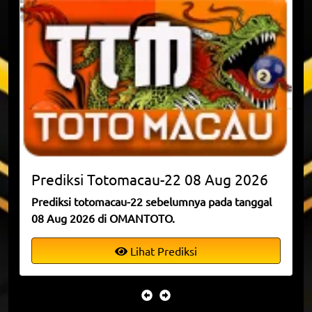
Prediksi
Totomacau-22
08 Aug 2026
Prediksi totomacau-22 sebelumnya pada tanggal
08 Aug 2026 di OMANTOTO.
Lihat Prediksi