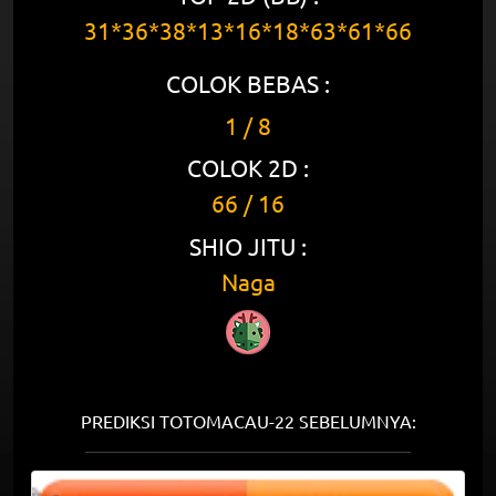
31*36*38*13*16*18*63*61*66
COLOK BEBAS :
1 / 8
COLOK 2D :
66 / 16
SHIO JITU :
Naga
PREDIKSI TOTOMACAU-22 SEBELUMNYA: