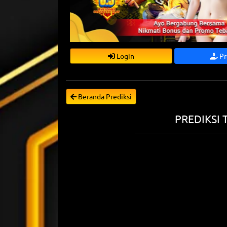
Login
Pr
Beranda Prediksi
PREDIKSI 