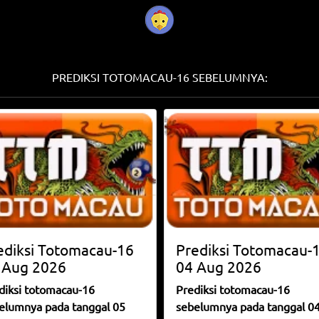
PREDIKSI TOTOMACAU-16 SEBELUMNYA:
ediksi
Totomacau-16
Prediksi
Totomacau-
 Aug 2026
04 Aug 2026
diksi totomacau-16
Prediksi totomacau-16
elumnya pada tanggal 05
sebelumnya pada tanggal 0