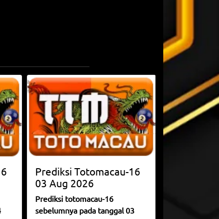
16
Prediksi
Totomacau-16
Prediksi
To
03 Aug 2026
02 Aug 20
Prediksi totomacau-16
Prediksi toto
4
sebelumnya pada tanggal 03
sebelumnya pa