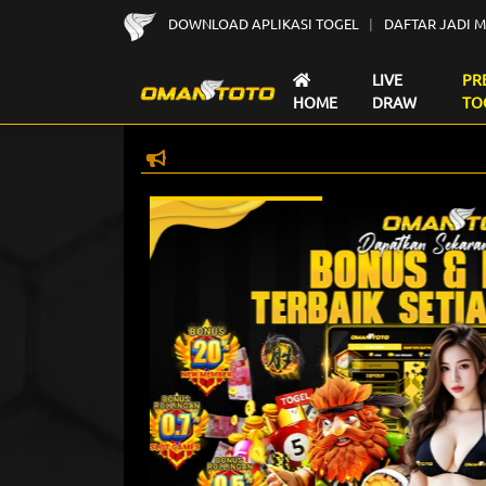
DOWNLOAD APLIKASI TOGEL
DAFTAR JADI 
LIVE
PR
HOME
DRAW
TO