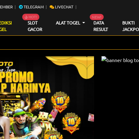
MEMBER
TELEGRAM
LIVECHAT
HOT!
NEW!
EDIKSI
SLOT
ALAT TOGEL
DATA
BUKTI
GEL
GACOR
RESULT
JACKPO